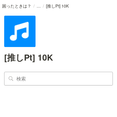
/
/
困ったときは？
[推しPt] 10K
[推しPt] 10K