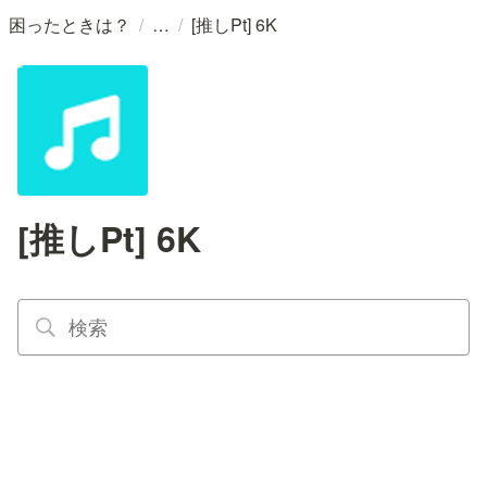
/
/
困ったときは？
[推しPt] 6K
[推しPt] 6K