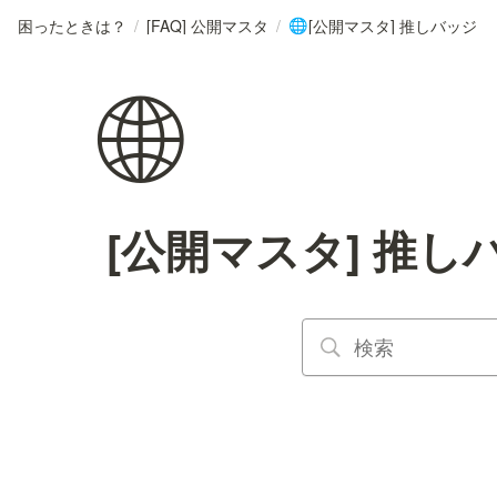
困ったときは？
/
[FAQ] 公開マスタ
/
[公開マスタ] 推しバッジ
🌐
🌐
[公開マスタ] 推し