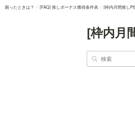
困ったときは？
/
[FAQ] 推しボーナス獲得条件表
/
[枠内月間推しPt] 
[枠内月間