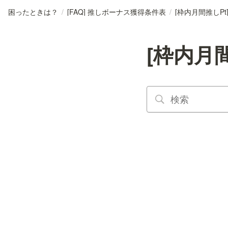
困ったときは？
/
[FAQ] 推しボーナス獲得条件表
/
[枠内月間推しPt]
[枠内月間