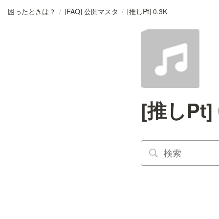
困ったときは？
/
[FAQ] 公開マスタ
/
[推しPt] 0.3K
[推しPt] 