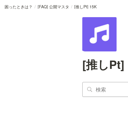
困ったときは？
/
[FAQ] 公開マスタ
/
[推しPt] 15K
[推しPt]