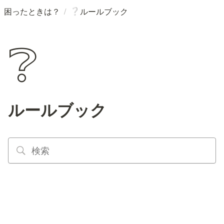
/
困ったときは？
ルールブック
❔
❔
ルールブック