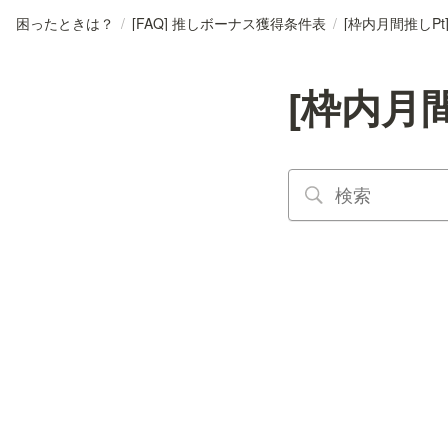
困ったときは？
/
[FAQ] 推しボーナス獲得条件表
/
[枠内月間推しPt] 
[枠内月間