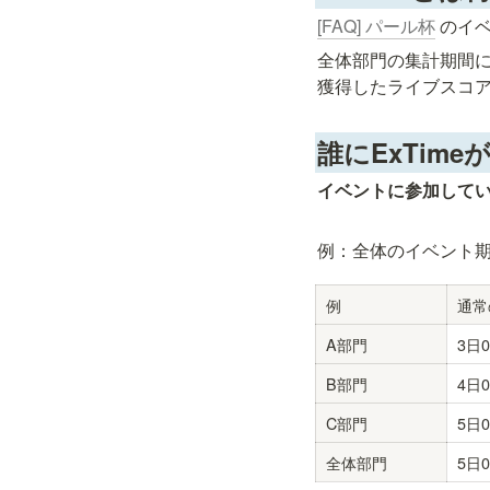
[FAQ] パール杯
 のイ
全体部門の集計期間に
獲得したライブスコ
誰にExTim
イベントに参加してい
例：全体のイベント期
例
通常
A部門
3日0
B部門
4日0
C部門
5日0
全体部門
5日0