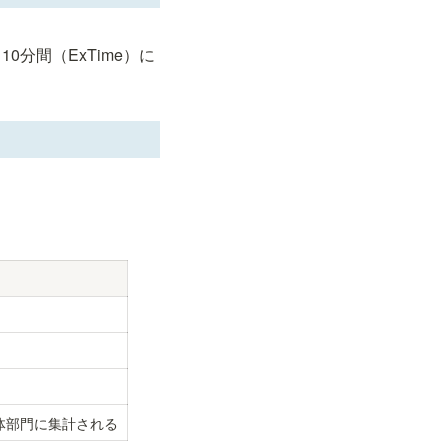
分間（ExTime）に
体部門に集計される