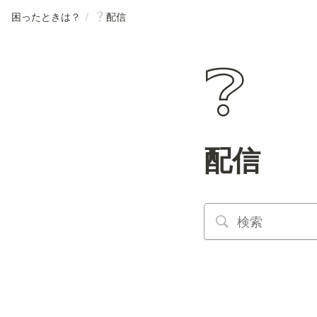
困ったときは？
/
配信
❔
❔
配信