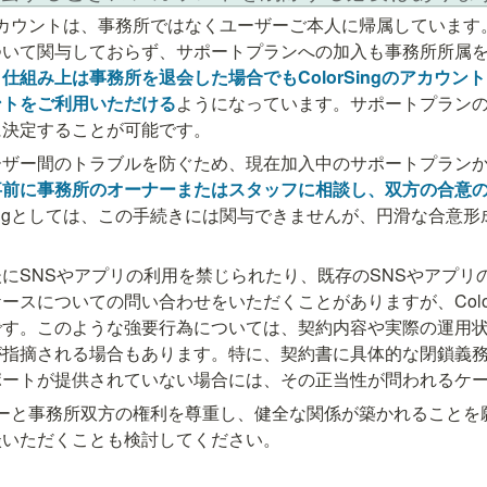
gのアカウントは、事務所ではなくユーザーご本人に帰属しています。また
ついて関与しておらず、サポートプランへの加入も事務所所属
、
仕組み上は事務所を退会した場合でもColorSingのアカウン
ントをご利用いただける
ようになっています。サポートプラン
に決定することが可能です。
ーザー間のトラブルを防ぐため、現在加入中のサポートプラン
事前に事務所のオーナーまたはスタッフに相談し、双方の合意
rSingとしては、この手続きには関与できませんが、円滑な合意
にSNSやアプリの利用を禁じられたり、既存のSNSやアプリ
ースについての問い合わせをいただくことがありますが、Color
です。このような強要行為については、契約内容や実際の運用
が指摘される場合もあります。特に、契約書に具体的な閉鎖義
ポートが提供されていない場合には、その正当性が問われるケ
、ユーザーと事務所双方の権利を尊重し、健全な関係が築かれること
談いただくことも検討してください。