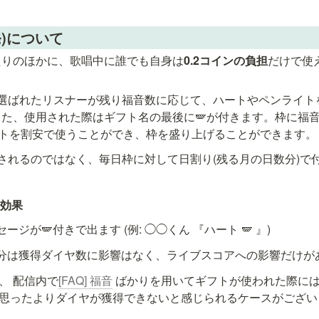
発)について
たりのほかに、歌唱中に誰でも自身は
0.2コインの負担
だけで使
選ばれたリスナーが残り福音数に応じて、ハートやペンライトを
また、使用された際はギフト名の最後に🪽が付きます。枠に福
フトを割安で使うことができ、枠を盛り上げることができます。
されるのではなく、
毎日
枠に対して日割り(残る月の日数分)で
の効果
ジが🪽付きで出ます (例: ◯◯くん 『ハート 🪽 』)
分は獲得ダイヤ数に影響はなく、ライブスコアへの影響だけが
、 配信内で
[FAQ] 福音
 ばかりを用いてギフトが使われた際に
思ったよりダイヤが獲得できないと感じられるケースがござい