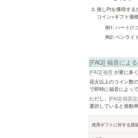
推しPtを獲得す
コイン+ギフト価格
例1: ハート(1
例2: ペンライト
[FAQ] 福音に
[FAQ] 福音
 が更に多
花火以上のコイン数
で即時に福音によって
ただし、
[FAQ] 福音
選択していると発動
使用ギフトに対する残