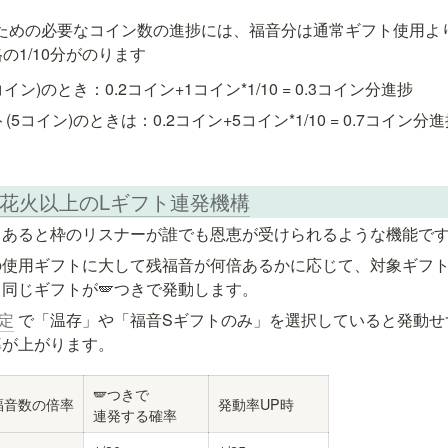
るための必要なコイン数の進捗には、福音分は通常ギフト使用より
の1/10分がのります
コイン)のとき：0.2コイン+1コイン*1/10 = 0.3コイン分進捗
(5コイン)のときは：0.2コイン+5コイン*1/10 = 0.7コイン分
よる花火以上のLギフト連発機構
くあると枠のリスナーが誰でも恩恵が受けられるような機能で
の使用ギフトに大して残福音が何倍あるかに応じて、対象ギフ
同じギフトが🪽つきで発動します。
設定
 で「温存」や「福音Sギフトのみ」を選択していると発動せ
率が上がります。
🪽つきで

福音数の倍率
発動率UP時
連発する確率