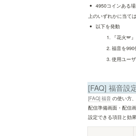
4950コインある
上のいずれかに当て
以下を発動
『花火🪽』
福音を99
使用ユーザ
[FAQ] 福音設
[FAQ] 福音
 の使い方
配信準備画面・配信
設定できる項目と効果