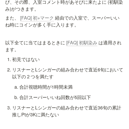
び、その際、
入室コメント時があそびに来たよに (初馴染
み)がつきます。
また、 
[FAQ] 初+マーク
 経由での入室で、スーパーいい
ね時にコインが多く手に入ります。
以下全てに当てはまるときに 
[FAQ] 初馴染み
 は適用され
ます。
初見ではない
リスナーとLシンガーの組み合わせで直近6旬において
以下の２つを満たす
合計視聴時間が1時間未満
合計スーパーいいね回数
が5回以下
リスナーとLシンガーの組み合わせで
直近36旬
の累計
推しPtが3Kに満たない