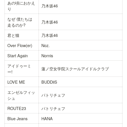
あの頃におかえ
乃木坂46
り
なぜ 僕たちは
乃木坂46
走るのか?
君と猫
乃木坂46
Over Flow(er)
Noz.
Start Again
Nornis
アイドゥーミ
蓮ノ空女学院スクールアイドルクラブ
ー!
LOVE ME
BUDDiiS
エンゼルフィッ
パトリチェフ
シュ
ROUTE23
パトリチェフ
Blue Jeans
HANA