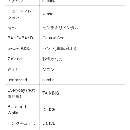
イナヅマ
sumika
ミューティレー
zensen
ション
海へ
センチミリメンタル
BAND4BAND
Central Cee
Secret KISS
センラ(浦島坂田船)
7 o'clock
戦慄かなの
迷え!
ソニン
undressed
sombr
Everyday (feat. 
TAIKING
藤原聡)
Black and 
Da-iCE
White
サンクチュアリ
Da-iCE