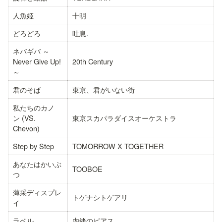
人魚姫
十明
どろどろ
吐息.
ネバギバ ～
Never Give Up!
20th Century
～
君のそば
東京、君がいない街
私たちのカノ
ン (VS. 
東京スカパラダイスオーケストラ
Chevon)
Step by Step
TOMORROW X TOGETHER
あなたはかいぶ
TOOBOE
つ
薄采ディスプレ
トゲナシトゲアリ
イ
ラベル
内緒のピアス