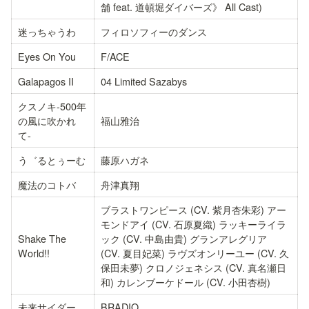
舗 feat. 道頓堀ダイバーズ》 All Cast)
迷っちゃうわ
フィロソフィーのダンス
Eyes On You
F/ACE
Galapagos II
04 Limited Sazabys
クスノキ-500年
の風に吹かれ
福山雅治
て-
う゛るとぅーむ
藤原ハガネ
魔法のコトバ
舟津真翔
ブラストワンピース (CV. 紫月杏朱彩) アー
モンドアイ (CV. 石原夏織) ラッキーライラ
Shake The 
ック (CV. 中島由貴) グランアレグリア 
World!!
(CV. 夏目妃菜) ラヴズオンリーユー (CV. 久
保田未夢) クロノジェネシス (CV. 真名瀬日
和) カレンブーケドール (CV. 小田杏樹)
未来サイダー
BRADIO