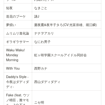
短夜
なきごと
造花のブーケ
謎J
夢煩い
棗夜鷹&夜半子タろ(CV:光富崇雄、堀江瞬)
ムリムリ進化論
ナナヲアカリ
ギラギラサマー
なにわ男子
Waku Waku! 
Monday 
虹ヶ咲学園スクールアイドル同好会
Morning
With You
西野カナ
Daddy's Style -
今夜はダディダ
西山ダディダディ
ディ-
Fake (feat. ウソ
ノ晴臣，雅マモ
ニセ明
ル，上白石ま