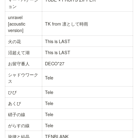
ョン
unravel 
[acoustic 
TK from 凛として時雨
version]
火の花
This is LAST
沼超えて湖
This is LAST
お留守番人
DECO*27
シャドウワーク
Tele
ス
ひび
Tele
あくび
Tele
硝子の線
Tele
がらすの線
Tele
旋律と結晶
TENBLANK