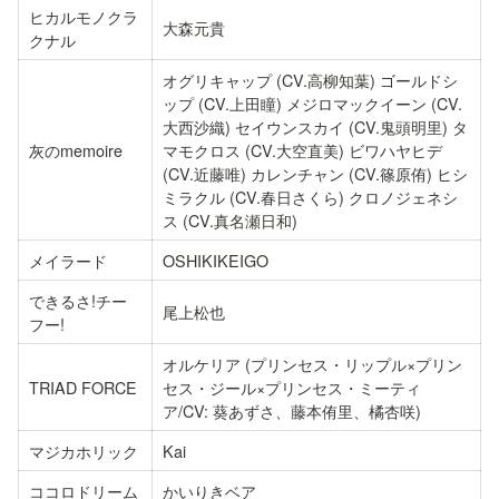
ヒカルモノクラ
大森元貴
クナル
オグリキャップ (CV.高柳知葉) ゴールドシ
ップ (CV.上田瞳) メジロマックイーン (CV.
大西沙織) セイウンスカイ (CV.鬼頭明里) タ
灰のmemoire
マモクロス (CV.大空直美) ビワハヤヒデ 
(CV.近藤唯) カレンチャン (CV.篠原侑) ヒシ
ミラクル (CV.春日さくら) クロノジェネシ
ス (CV.真名瀬日和)
メイラード
OSHIKIKEIGO
できるさ!チー
尾上松也
フー!
オルケリア (プリンセス・リップル×プリン
TRIAD FORCE
セス・ジール×プリンセス・ミーティ
ア/CV: 葵あずさ、藤本侑里、橘杏咲)
マジカホリック
Kai
ココロドリーム
かいりきベア