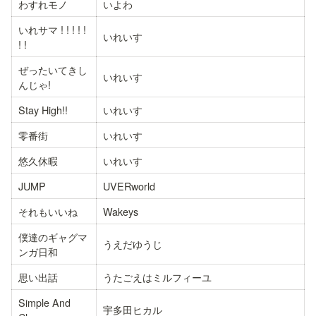
わすれモノ
いよわ
いれサマ ! ! ! ! ! 
いれいす
! !
ぜったいてきし
いれいす
んじゃ!
Stay High!!
いれいす
零番街
いれいす
悠久休暇
いれいす
JUMP
UVERworld
それもいいね
Wakeys
僕達のギャグマ
うえだゆうじ
ンガ日和
思い出話
うたごえはミルフィーユ
Simple And 
宇多田ヒカル