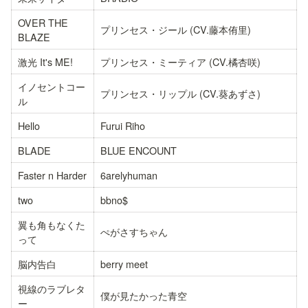
OVER THE 
プリンセス・ジール (CV.藤本侑里)
BLAZE
激光 It's ME!
プリンセス・ミーティア (CV.橘杏咲)
イノセントコー
プリンセス・リップル (CV.葵あずさ)
ル
Hello
Furui Riho
BLADE
BLUE ENCOUNT
Faster n Harder
6arelyhuman
two
bbno$
翼も角もなくた
ぺがさすちゃん
って
脳内告白
berry meet
視線のラブレタ
僕が見たかった青空
ー