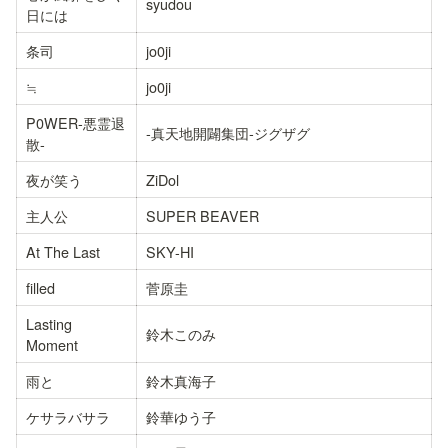
syudou
日には
条司
jo0ji
≒
jo0ji
P0WER-悪霊退
-真天地開闢集団-ジグザグ
散-
夜が笑う
ZiDol
主人公
SUPER BEAVER
At The Last
SKY-HI
filled
菅原圭
Lasting 
鈴木このみ
Moment
雨と
鈴木真海子
ケサラバサラ
鈴華ゆう子