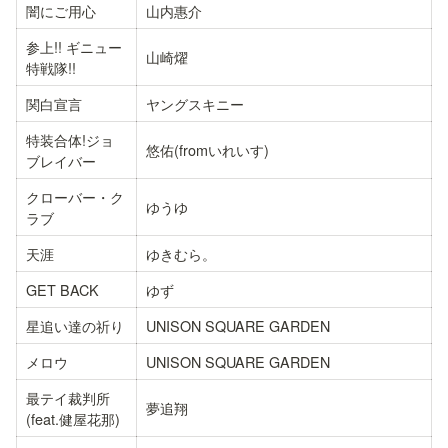
闇にご用心
山内惠介
参上!! ギニュー
山崎燿
特戦隊!!
関白宣言
ヤングスキニー
特装合体!ジョ
悠佑(fromいれいす)
ブレイバー
クローバー・ク
ゆうゆ
ラブ
天涯
ゆきむら。
GET BACK
ゆず
星追い達の祈り
UNISON SQUARE GARDEN
メロウ
UNISON SQUARE GARDEN
最テイ裁判所 
夢追翔
(feat.健屋花那)