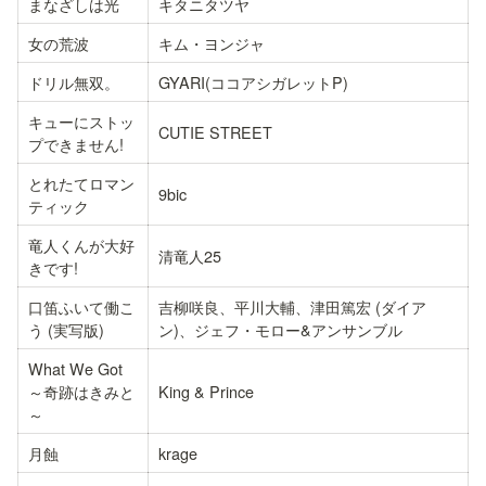
まなざしは光
キタニタツヤ
女の荒波
キム・ヨンジャ
ドリル無双。
GYARI(ココアシガレットP)
キューにストッ
CUTIE STREET
プできません!
とれたてロマン
9bic
ティック
竜人くんが大好
清竜人25
きです!
口笛ふいて働こ
吉柳咲良、平川大輔、津田篤宏 (ダイア
う (実写版)
ン)、ジェフ・モロー&アンサンブル
What We Got 
～奇跡はきみと
King & Prince
～
月蝕
krage