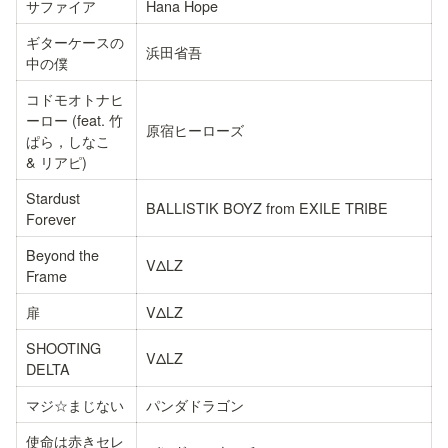
サファイア
Hana Hope
ギターケースの
浜田省吾
中の僕
コドモオトナヒ
ーロー (feat. 竹
原宿ヒーローズ
ぱら，しなこ 
& リアピ)
Stardust 
BALLISTIK BOYZ from EXILE TRIBE
Forever
Beyond the 
VΔLZ
Frame
扉
VΔLZ
SHOOTING 
VΔLZ
DELTA
マジ☆まじない
パンダドラゴン
使命は赤きセレ