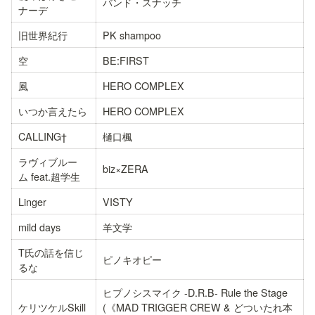
バンド・スナッチ
ナーデ
旧世界紀行
PK shampoo
空
BE:FIRST
風
HERO COMPLEX
いつか言えたら
HERO COMPLEX
CALLING†
樋口楓
ラヴィブルー
biz×ZERA
ム feat.超学生
Linger
VISTY
mild days
羊文学
T氏の話を信じ
ピノキオピー
るな
ヒプノシスマイク -D.R.B- Rule the Stage 
ケリツケルSkill
(《MAD TRIGGER CREW & どついたれ本