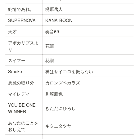
純情であれ。
梶原岳人
SUPERNOVA
KANA-BOON
天才
奏音69
アポカリプスよ
花譜
り
スイマー
花譜
Smoke
神はサイコロを振らない
悪魔の取り分
カロンズベカラズ
マイレディ
川崎鷹也
YOU BE ONE 
きただにひろし
WINNER
あなたのことを
キタニタツヤ
おしえて