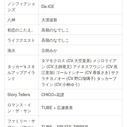
ノンフィクショ
Da-iCE
ンズ
八神
大漠波新
初恋のこたえ。
高嶺のなでしこ
ライフクエスト
高嶺のなでしこ
漁火
立樹みか
タマモクロス (CV.大空直美) メジロライア
タッカー's スキ
ン (CV.土師亜文) アイネスフウジン (CV.長
ルアップアイラ
江里加) ゴールドシチー (CV.香坂さき) サク
ンド
ラチヨノオー (CV.野口瑠璃子) タッカーブ
ライン (CV.小林ゆう)
Story Tellers
CHiCO×花譜
ロマンス・イ
TUBE × 広瀬香美
ン・ザ・サン
ファミリー・サ
マー・バケーシ
TUBE × FRUITS ZIPPER