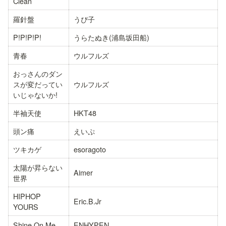
Clean
羅針盤
うぴ子
P!P!P!P!
うらたぬき(浦島坂田船)
青春
ウルフルズ
おっさんのダン
スが変だってい
ウルフルズ
いじゃないか!
半袖天使
HKT48
頭ン痛
えいぷ
ツキカゲ
esoragoto
太陽が昇らない
Aimer
世界
HIPHOP 
Eric.B.Jr
YOURS
Shine On Me
ENHYPEN