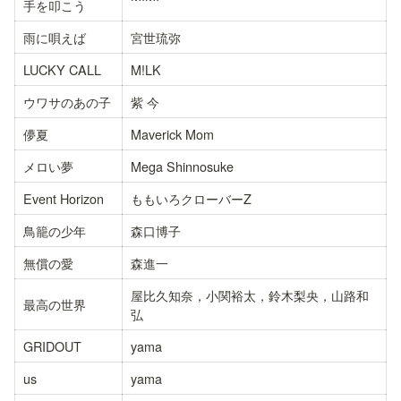
手を叩こう
雨に唄えば
宮世琉弥
LUCKY CALL
M!LK
ウワサのあの子
紫 今
儚夏
Maverick Mom
メロい夢
Mega Shinnosuke
Event Horizon
ももいろクローバーZ
鳥籠の少年
森口博子
無償の愛
森進一
屋比久知奈，小関裕太，鈴木梨央，山路和
最高の世界
弘
GRIDOUT
yama
us
yama