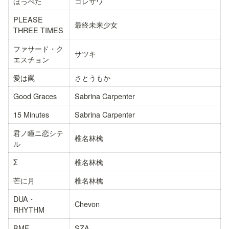
ほっぺた
コレサワ
PLEASE 
最終未来少女
THREE TIMES
ファサード・ク
サツキ
エスチョン
愛は罠
さとうもか
Good Graces
Sabrina Carpenter
15 Minutes
Sabrina Carpenter
君ノ瞳ニ恋シテ
椎名林檎
ル
Σ
椎名林檎
芒に月
椎名林檎
DUA・
Chevon
RHYTHM
BMF
SZA