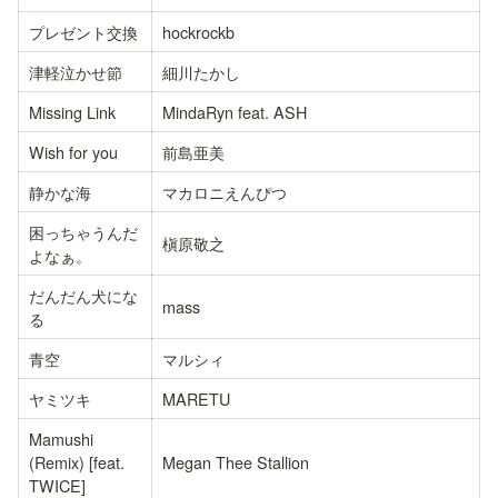
プレゼント交換
hockrockb
津軽泣かせ節
細川たかし
Missing Link
MindaRyn feat. ASH
Wish for you
前島亜美
静かな海
マカロニえんぴつ
困っちゃうんだ
槇原敬之
よなぁ。
だんだん犬にな
mass
る
青空
マルシィ
ヤミツキ
MARETU
Mamushi 
(Remix) [feat. 
Megan Thee Stallion
TWICE]