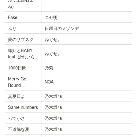
ね)
Fake
ニセ明
ふり
日曜日のメゾンデ
愛のサブスク
ねぐせ。
織姫とBABY 
ねぐせ。
feat. 汐れいら
1000日間
乃紫
Merry Go 
NOA
Round
真夏日よ
乃木坂46
Same numbers
乃木坂46
ってかさ
乃木坂46
不道徳な夏
乃木坂46