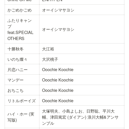
かごめかごめ
オーイシマサヨシ
ふたりキャン
プ 
オーイシマサヨシ
feat.SPECIAL 
OTHERS
十勝秋冬
大江裕
いのち燦々
大沢桃子
片恋ハニー
Ooochie Koochie
マンデー
Ooochie Koochie
おちこち
Ooochie Koochie
リトルボーイズ
Ooochie Koochie
大塚明夫、小島よしお、日野聡、平川大
ハイ・ホー (実
輔、津田篤宏 (ダイアン) 浪川大輔&アンサ
写版)
ンブル