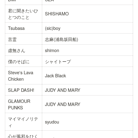
君に聞きたいひ
SHISHAMO
とつのこと
Tsubasa
(sic)boy
言霊
志麻(浦島坂田船)
虚無さん
shimon
僕のそばに
シャイトープ
Steve's Lava 
Jack Black
Chicken
SLAP DASH!
JUDY AND MARY
GLAMOUR 
JUDY AND MARY
PUNKS
マイマイノリテ
syudou
ィ
心が風邪をひく