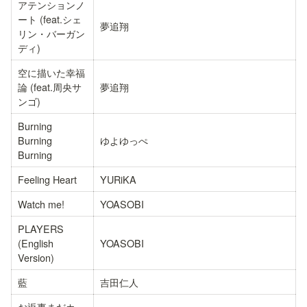
アテンションノ
ート (feat.シェ
夢追翔
リン・バーガン
ディ)
空に描いた幸福
論 (feat.周央サ
夢追翔
ンゴ)
Burning 
Burning 
ゆよゆっぺ
Burning
Feeling Heart
YURiKA
Watch me!
YOASOBI
PLAYERS 
(English 
YOASOBI
Version)
藍
吉田仁人
お返事まだカ