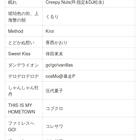
眠れ
Creepy Nuts(R-指定&DJ松永)
琥珀色の街、上
くるり
海蟹の朝
Method
Kroi
とどかぬ想い
香西かおり
Sweet Kiss
倖田來未
ダンデライオン
go!go!vanillas
デロデロデロデ
cosMo@暴走P
しゃんしゃん牡
伍代夏子
丹
THIS IS MY 
コブクロ
HOMETOWN
ファミレスへ
コレサワ
GO!