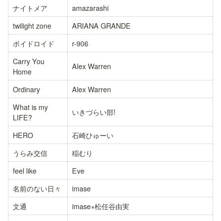
ナイトメア
amazarashi
twilight zone
ARIANA GRANDE
ボイドロイド
r-906
Carry You 
Alex Warren
Home
Ordinary
Alex Warren
What is my 
いきづらい部!
LIFE?
HERO
石崎ひゅーい
うらみ交信
稲むり
feel like
Eve
名前のない日々
imase
文通
imase×松任谷由実