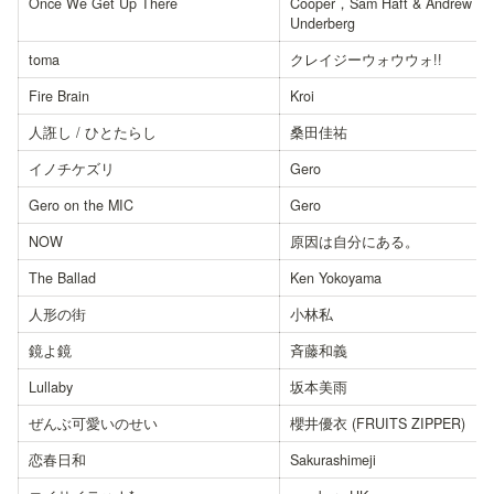
Once We Get Up There
Cooper，Sam Haft & Andrew 
Underberg
toma
クレイジーウォウウォ!!
Fire Brain
Kroi
人誑し / ひとたらし
桑田佳祐
イノチケズリ
Gero
Gero on the MIC
Gero
NOW
原因は自分にある。
The Ballad
Ken Yokoyama
人形の街
小林私
鏡よ鏡
斉藤和義
Lullaby
坂本美雨
ぜんぶ可愛いのせい
櫻井優衣 (FRUITS ZIPPER)
恋春日和
Sakurashimeji