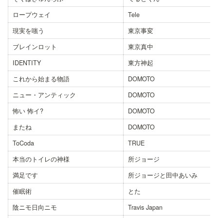
ロープウェイ
Tele
現実を嗤う
東京事変
ブレインロット
東京真中
IDENTITY
東方神起
これから始まる物語
DOMOTO
ニュー・アンティック
DOMOTO
怖い 怖イ?
DOMOTO
またね
DOMOTO
ToCoda
TRUE
本当のトイレの神様
所ジョージ
満足です
所ジョージと田中あいみ
催眠術
とた
陰ニモ日向ニモ
Travis Japan