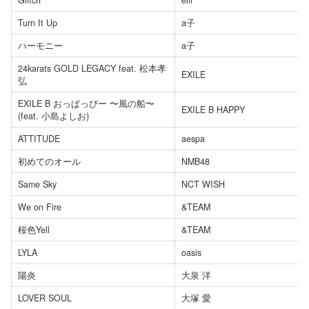
Glitch*
eill
Turn It Up
a子
ハーモニー
a子
24karats GOLD LEGACY feat. 松本孝
EXILE
弘
EXILE B おっぱっぴー 〜風の船〜 
EXILE B HAPPY
(feat. 小島よしお)
ATTITUDE
aespa
初めてのオール
NMB48
Same Sky
NCT WISH
We on Fire
&TEAM
桜色Yell
&TEAM
LYLA
oasis
陽炎
大泉 洋
LOVER SOUL
大塚 愛