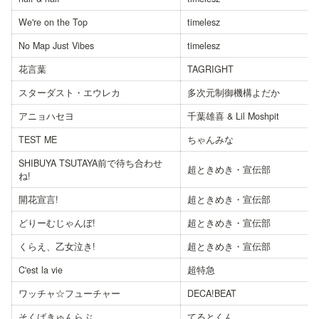
We're on the Top
timelesz
No Map Just Vibes
timelesz
花言葉
TAGRIGHT
スターダスト・エウレカ
多次元制御機構よだか
アニョハセヨ
千葉雄喜 & Lil Moshpit
TEST ME
ちゃんみな
SHIBUYA TSUTAYA前で待ち合わせ
超ときめき・宣伝部
ね!
開花宣言!
超ときめき・宣伝部
どりーむじゃんぼ!
超ときめき・宣伝部
くらえ、乙女泣き!
超ときめき・宣伝部
C'est la vie
超特急
ワッチャ☆フューチャー
DECA!BEAT
そくばきゅんらぶ
てるとくん