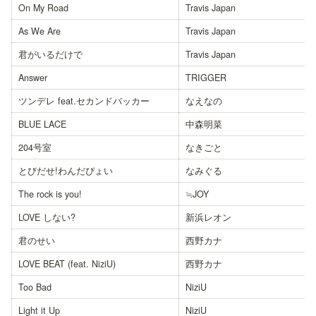
On My Road
Travis Japan
As We Are
Travis Japan
君がいるだけで
Travis Japan
Answer
TRIGGER
ツンデレ feat.セカンドバッカー
なえなの
BLUE LACE
中森明菜
204号室
なきごと
とびだせ!わんだぴょい
なみぐる
The rock is you!
≒JOY
LOVE しない?
新浜レオン
君のせい
西野カナ
LOVE BEAT (feat. NiziU)
西野カナ
Too Bad
NiziU
Light it Up
NiziU