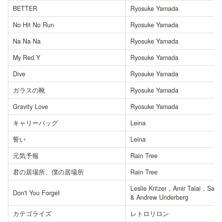
BETTER
Ryosuke Yamada
No Hit No Run
Ryosuke Yamada
Na Na Na
Ryosuke Yamada
My Red.Y
Ryosuke Yamada
Dive
Ryosuke Yamada
ガラスの靴
Ryosuke Yamada
Gravity Love
Ryosuke Yamada
キャリーバッグ
Leina
誓い
Leina
元気予報
Rain Tree
君の居場所、僕の居場所
Rain Tree
Leslie Kritzer，Amir Talai，Sam 
Don't You Forget
& Andrew Underberg
カテゴライズ
レトロリロン