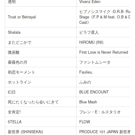
透明
Vivanz Eden
ヒプノシスマイク -D.R.B- Rule t
Trust or Betrayal
Stage《F.P & M feat. O.B & D4 A
Cast》
Shalala
ピラフ星人
またどこかで
HIROMU (INI)
微炭酸
First Love is Never Returned
薔薇色の月
ファントムシータ
初恋モーメント
Faulieu.
ホットライン
ふみの
幻日
BLUE ENCOUNT
死にたくなったら会いにきて
Blue Mash
全肯定!
フレン・E・ルスタリオ
5TELLA
FLOW
新世界 (SHINSEKAI)
PRODUCE 101 JAPAN 新世界