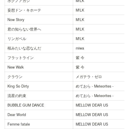
ボクノアカシ
M!LK
妄想ドン・キホーテ
M!LK
Now Story
M!LK
君の知らない世界へ
M!LK
リンガベル
M!LK
桜みたいな恋なんだ
miwa
フラットライン
紫 今
New Walk
紫 今
クラウン
メガテラ・ゼロ
King So Dirty
めておら - Meteorites -
流星の約束
めておら - Meteorites -
BUBBLE GUM DANCE
MELLOW DEAR US
Dear World
MELLOW DEAR US
Femme fatale
MELLOW DEAR US