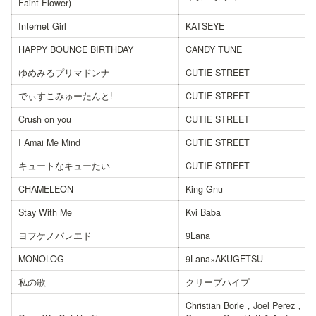
Faint Flower)
Internet Girl
KATSEYE
HAPPY BOUNCE BIRTHDAY
CANDY TUNE
ゆめみるプリマドンナ
CUTIE STREET
でぃすこみゅーたんと!
CUTIE STREET
Crush on you
CUTIE STREET
I Amai Me Mind
CUTIE STREET
キュートなキューたい
CUTIE STREET
CHAMELEON
King Gnu
Stay With Me
Kvi Baba
ヨフケノパレエド
9Lana
MONOLOG
9Lana×AKUGETSU
私の歌
クリープハイプ
Christian Borle，Joel Perez，Lill