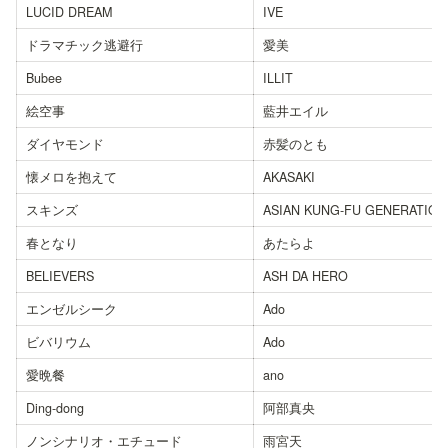
LUCID DREAM
IVE
ドラマチック逃避行
愛美
Bubee
ILLIT
絵空事
藍井エイル
ダイヤモンド
赤髪のとも
懐メロを抱えて
AKASAKI
スキンズ
ASIAN KUNG-FU GENERATION
春となり
あたらよ
BELIEVERS
ASH DA HERO
エンゼルシーク
Ado
ビバリウム
Ado
愛晩餐
ano
Ding-dong
阿部真央
ノンシナリオ・エチュード
雨宮天