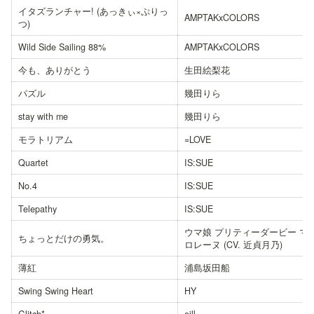
イタズランチャー! (あっきぃ×ぷりっ
AMPTAKxCOLORS
つ)
Wild Side Sailing 88%
AMPTAKxCOLORS
今も、ありがとう
生田絵梨花
パズル
幾田りら
stay with me
幾田りら
モラトリアム
=LOVE
Quartet
IS:SUE
No.4
IS:SUE
Telepathy
IS:SUE
ウマ娘 プリティーダービー マ
ちょっとだけの勇気。
ロレーヌ (CV. 近貞月乃)
薄紅
浦島坂田船
Swing Swing Heart
HY