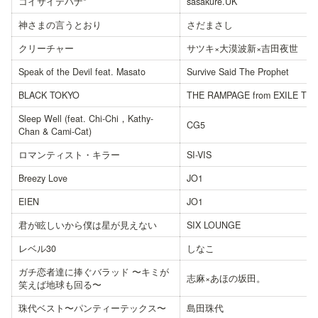
コイサイテハナ*
sasakure.UK
神さまの言うとおり
さだまさし
クリーチャー
サツキ×大漠波新×吉田夜世
Speak of the Devil feat. Masato
Survive Said The Prophet
BLACK TOKYO
THE RAMPAGE from EXILE TRI
Sleep Well (feat. Chi-Chi，Kathy-
CG5
Chan & Cami-Cat)
ロマンティスト・キラー
SI-VIS
Breezy Love
JO1
EIEN
JO1
君が眩しいから僕は星が見えない
SIX LOUNGE
レベル30
しなこ
ガチ恋者達に捧ぐバラッド 〜キミが
志麻×あほの坂田。
笑えば地球も回る〜
珠代ベスト〜パンティーテックス〜
島田珠代