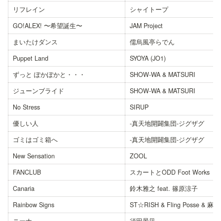
リフレイン
シャイトープ
GO!ALEX! 〜希望誕生〜
JAM Project
まいたけダンス
儒烏風亭らでん
Puppet Land
SYOYA (JO1)
ずっと ぽかぽかと・・・
SHOW-WA & MATSURI
ジューンブライド
SHOW-WA & MATSURI
No Stress
SIRUP
優しい人
-真天地開闢集団-ジグザグ
ゴミはゴミ箱へ
-真天地開闢集団-ジグザグ
New Sensation
ZOOL
FANCLUB
スカートとODD Foot Works
Canaria
鈴木雅之 feat. 篠原涼子
Rainbow Signs
ST☆RISH & Fling Posse & 麻