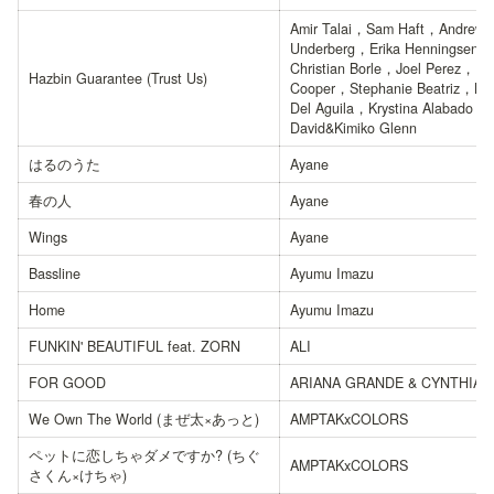
Amir Talai，Sam Haft，Andrew 
Underberg，Erika Henningsen，
Christian Borle，Joel Perez，Lill
Hazbin Guarantee (Trust Us)
Cooper，Stephanie Beatriz，Kev
Del Aguila，Krystina Alabado，K
David&Kimiko Glenn
はるのうた
Ayane
春の人
Ayane
Wings
Ayane
Bassline
Ayumu Imazu
Home
Ayumu Imazu
FUNKIN' BEAUTIFUL feat. ZORN
ALI
FOR GOOD
ARIANA GRANDE & CYNTHIA 
We Own The World (まぜ太×あっと)
AMPTAKxCOLORS
ペットに恋しちゃダメですか? (ちぐ
AMPTAKxCOLORS
さくん×けちゃ)