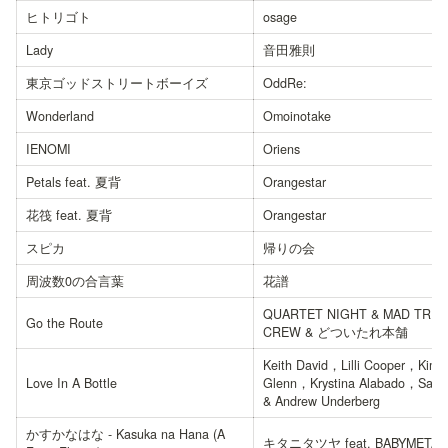
ヒトリゴト
osage
Lady
音田雅則
東京ゴッドストリートボーイズ
OddRe:
Wonderland
Omoinotake
IENOMI
Oriens
Petals feat. 夏背
Orangestar
花筏 feat. 夏背
Orangestar
スピカ
帰りの会
周波数0の合言葉
花譜
QUARTET NIGHT & MAD TRIG
Go the Route
CREW & どついたれ本舗
Keith David，Lilli Cooper，Kimik
Love In A Bottle
Glenn，Krystina Alabado，Sam 
& Andrew Underberg
かすかなはな - Kasuka na Hana (A 
キタニタツヤ feat. BABYMETAL