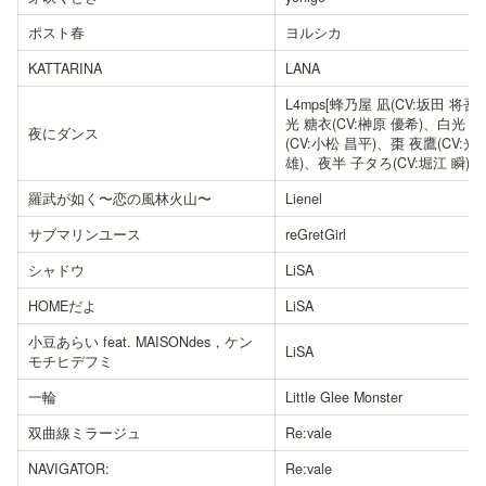
ポスト春
ヨルシカ
KATTARINA
LANA
L4mps[蜂乃屋 凪(CV:坂田 将吾
光 糖衣(CV:榊原 優希)、白光 
夜にダンス
(CV:小松 昌平)、棗 夜鷹(CV:光
雄)、夜半 子タろ(CV:堀江 瞬)]
羅武が如く〜恋の風林火山〜
Lienel
サブマリンユース
reGretGirl
シャドウ
LiSA
HOMEだよ
LiSA
小豆あらい feat. MAISONdes，ケン
LiSA
モチヒデフミ
一輪
Little Glee Monster
双曲線ミラージュ
Re:vale
NAVIGATOR:
Re:vale