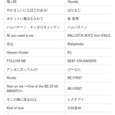
飛ぶ時
Vaundy
やかましいにもほどがある!
ばかまじ
ポケットに魔法を入れて
秦 基博
ハムパチーノ・キンタロキャンディ
ハムパチーノ
All you need is me
BALLISTIK BOYZ from EXILE T
言伝
Bialystocks
Heaven Knows
B'z
FOLLOW ME
BEAT CRUSADERS
アンタに言ってんの!
ぴーなた
Rondo
BE:FIRST
Rain on me 〜One of the BE:ST-05 
BE:FIRST
MANATO〜
今この胸に滾るのは
ヒグチアイ
Kind of love
日向坂46