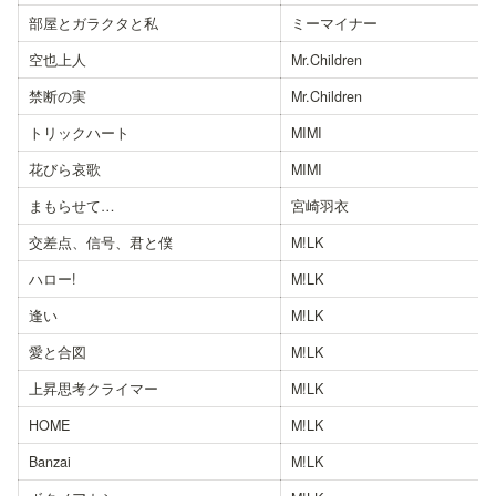
部屋とガラクタと私
ミーマイナー
空也上人
Mr.Children
禁断の実
Mr.Children
トリックハート
MIMI
花びら哀歌
MIMI
まもらせて…
宮崎羽衣
交差点、信号、君と僕
M!LK
ハロー!
M!LK
逢い
M!LK
愛と合図
M!LK
上昇思考クライマー
M!LK
HOME
M!LK
Banzai
M!LK