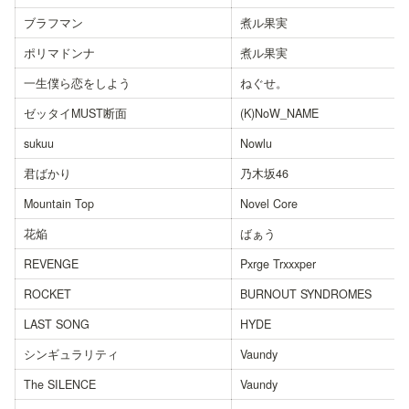
ブラフマン
煮ル果実
ポリマドンナ
煮ル果実
一生僕ら恋をしよう
ねぐせ。
ゼッタイMUST断面
(K)NoW_NAME
sukuu
Nowlu
君ばかり
乃木坂46
Mountain Top
Novel Core
花焔
ばぁう
REVENGE
Pxrge Trxxxper
ROCKET
BURNOUT SYNDROMES
LAST SONG
HYDE
シンギュラリティ
Vaundy
The SILENCE
Vaundy