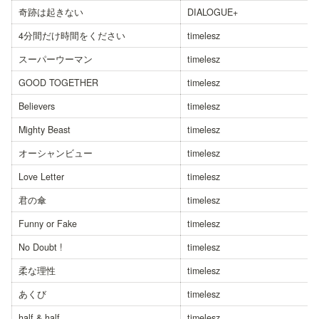
奇跡は起きない
DIALOGUE+
4分間だけ時間をください
timelesz
スーパーウーマン
timelesz
GOOD TOGETHER
timelesz
Believers
timelesz
Mighty Beast
timelesz
オーシャンビュー
timelesz
Love Letter
timelesz
君の傘
timelesz
Funny or Fake
timelesz
No Doubt !
timelesz
柔な理性
timelesz
あくび
timelesz
half & half
timelesz