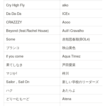
Cry High Fly
aiko
Da-Da-Da
ICEx
CRAZZZY
Aooo
Beyond (feat.Rachel House)
Auli'i Cravalho
Some
赤頬思春期(BOL4)
ブランコ
秋山黄色
if you come
Aqua Timez
果てしなき
芦田愛菜
マジか!
梓川
Sailor，Sail On
新しい学校のリーダーズ
ハク
あたらよ
どりーむもーど
Atena