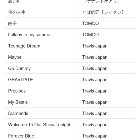
碧いif
トゲナシトゲアリ
俺の人生
どば師匠【レイクレ】
餃子
TOMOO
Lullaby to my summer
TOMOO
Teenage Dream
Travis Japan
Maybe
Travis Japan
Go Dummy
Travis Japan
GRAVITATE
Travis Japan
Precious
Travis Japan
My Bestie
Travis Japan
Diamonds
Travis Japan
Welcome To Our Show Tonight
Travis Japan
Forever Blue
Travis Japan