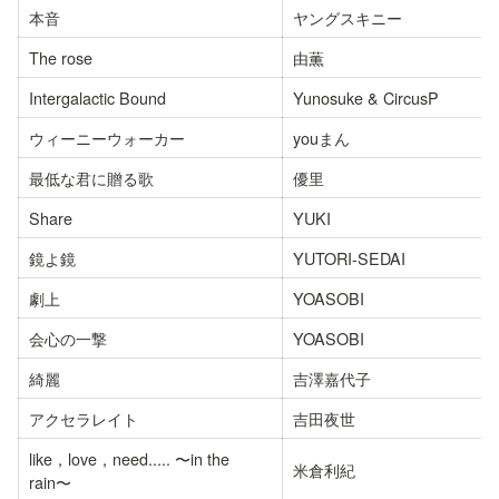
本音
ヤングスキニー
The rose
由薫
Intergalactic Bound
Yunosuke & CircusP
ウィーニーウォーカー
youまん
最低な君に贈る歌
優里
Share
YUKI
鏡よ鏡
YUTORI-SEDAI
劇上
YOASOBI
会心の一撃
YOASOBI
綺麗
吉澤嘉代子
アクセラレイト
吉田夜世
like，love，need..... 〜in the 
米倉利紀
rain〜