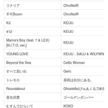
リナリア
ChroNoiR
不可Boom
ChroNoiR
K2
KEIJU
412
KEIJU
Mama's Boy (feat. 7 & LEX) 
KEIJU
[N.I.T.O. ver.]
YOUNG LOVE
KEIJU，SALU & WILYWNK
Beyond the Sea
Celtic Woman
すべて思い出
Gero
トレモロ
原因は自分にある。
Roundabout
Ghostella(ぴゅあくる刀剣男
喜矢武豊
ゴールデンボンバー
むすんでひらいて
KOKO