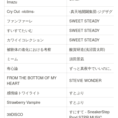
Imazu
Cry Out -victims-
-真天地開闢集団-ジグザグ
ファンファーレ
SWEET STEADY
すいすてたいむ
SWEET STEADY
カワイイコレクション
SWEET STEADY
被験体の進化における考察
酸賀研造(浅沼晋太郎)
ミーム
須田景凪
有心論
ずっと真夜中でいいのに。
FROM THE BOTTOM OF MY 
STEVIE WONDER
HEART
感情線トワイライト
すとぷり
Strawberry Vampire
すとぷり
すにすて - SneakerStep 
39DISCO
Prod.STPR MUSIC