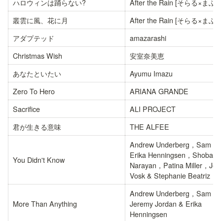
ハロウィンは踊らない?
After the Rain [そらる×まふ
叢雲に風、花に月
After the Rain [そらる×まふ
アダプテッド
amazarashi
Christmas Wish
安室奈美恵
あなたといたい
Ayumu Imazu
Zero To Hero
ARIANA GRANDE
Sacrifice
ALI PROJECT
君が生きる意味
THE ALFEE
Andrew Underberg，Sam Ha
Erika Henningsen，Shoba 
You Didn't Know
Narayan，Patina Miller，Jess
Vosk & Stephanie Beatriz
Andrew Underberg，Sam Ha
More Than Anything
Jeremy Jordan & Erika 
Henningsen