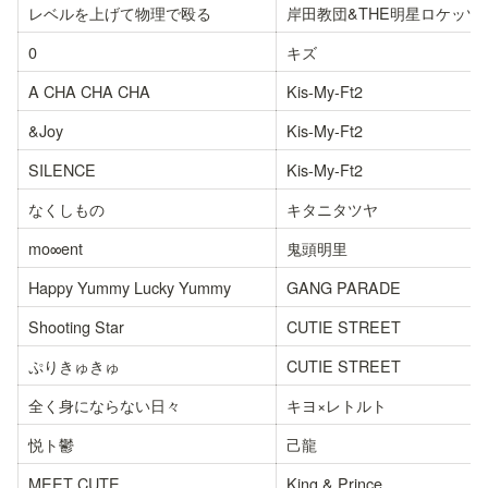
レベルを上げて物理で殴る
岸田教団&THE明星ロケッツ
0
キズ
A CHA CHA CHA
Kis-My-Ft2
&Joy
Kis-My-Ft2
SILENCE
Kis-My-Ft2
なくしもの
キタニタツヤ
mo∞ent
鬼頭明里
Happy Yummy Lucky Yummy
GANG PARADE
Shooting Star
CUTIE STREET
ぷりきゅきゅ
CUTIE STREET
全く身にならない日々
キヨ×レトルト
悦ト鬱
己龍
MEET CUTE
King & Prince