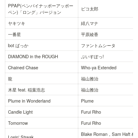
PPAP(ペンパイナッポーアッポー
ピコ太郎
ペン)「ロング」バージョン
ヤキツキ
緋八マナ
一番星
平原綾香
bot ばっか
ファントムシータ
DIAMOND in the ROUGH
ぶいすぽっ!
Chained Chase
Who-ya Extended
龍
福山雅治
木星 feat. 稲葉浩志
福山雅治
Plume in Wonderland
Plume
Candle Light
Furui Riho
Tomorrow
Furui Riho
Blake Roman，Sam Haft & 
Losin' Streak