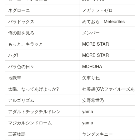
ネグローニ
メガテラ・ゼロ
パラドックス
めておら - Meteorites -
俺の顔を見ろ
メンバー
もっと、キラッと
MORE STAR
ハグ!
MORE STAR
バラ色の日々
MOROHA
地獄車
矢車りね
太陽、なってあげよっか?
社美胡(CV:ファイルーズあい
アルゴリズム
安野希世乃
アダルトチックチルドレン
yama
マジカルシンドローム
yama
三茶物語
ヤングスキニー