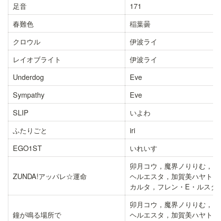
足音
171
春難色
稲葉曇
クロウル
伊波ライ
レイオブライト
伊波ライ
Underdog
Eve
Sympathy
Eve
SLIP
いよわ
ふたりごと
iri
EGO1ST
いれいす
卯月コウ，魔界ノりりむ，リ
ZUNDA!アッパレ☆運命
ヘルエスタ，加賀美ハヤト，
カルタ，フレン・E・ルスタ
卯月コウ，魔界ノりりむ，リ
鐘が鳴る場所で
ヘルエスタ，加賀美ハヤト，