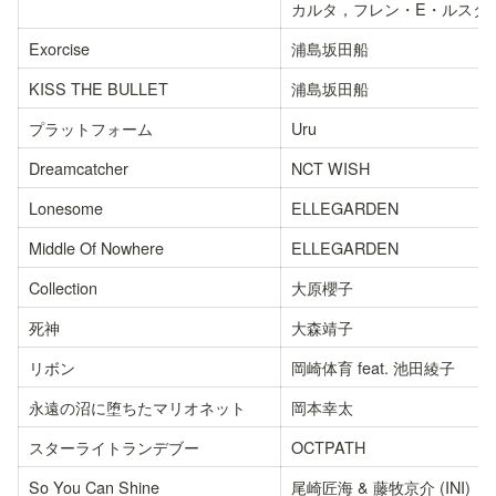
カルタ，フレン・E・ルスタ
Exorcise
浦島坂田船
KISS THE BULLET
浦島坂田船
プラットフォーム
Uru
Dreamcatcher
NCT WISH
Lonesome
ELLEGARDEN
Middle Of Nowhere
ELLEGARDEN
Collection
大原櫻子
死神
大森靖子
リボン
岡崎体育 feat. 池田綾子
永遠の沼に堕ちたマリオネット
岡本幸太
スターライトランデブー
OCTPATH
So You Can Shine
尾崎匠海 & 藤牧京介 (INI)