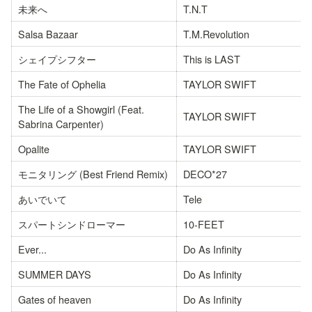
未来へ
T.N.T
Salsa Bazaar
T.M.Revolution
シェイプシフター
This is LAST
The Fate of Ophelia
TAYLOR SWIFT
The Life of a Showgirl (Feat. 
TAYLOR SWIFT
Sabrina Carpenter)
Opalite
TAYLOR SWIFT
モニタリング (Best Friend Remix)
DECO*27
あいでいて
Tele
スパートシンドローマー
10-FEET
Ever...
Do As Infinity
SUMMER DAYS
Do As Infinity
Gates of heaven
Do As Infinity