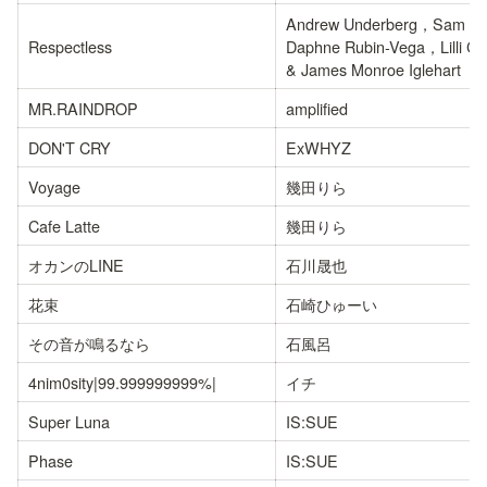
Andrew Underberg，Sam Ha
Respectless
Daphne Rubin-Vega，Lilli Co
& James Monroe Iglehart
MR.RAINDROP
amplified
DON'T CRY
ExWHYZ
Voyage
幾田りら
Cafe Latte
幾田りら
オカンのLINE
石川晟也
花束
石崎ひゅーい
その音が鳴るなら
石風呂
4nim0sity|99.999999999%|
イチ
Super Luna
IS:SUE
Phase
IS:SUE