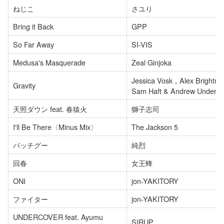
ねじこ
さユり
Bring it Back
GPP
So Far Away
SI-VIS
Medusa's Masquerade
Zeal Ginjoka
Jessica Vosk，Alex Bright
Gravity
Sam Haft & Andrew Underbe
天照ダウン feat. 春猿火
獅子志司
I'll Be There〈Minus Mix〉
The Jackson 5
バッチグー
純烈
回春
女王蜂
ONI
jon-YAKITORY
ファイター
jon-YAKITORY
UNDERCOVER feat. Ayumu 
SIRUP