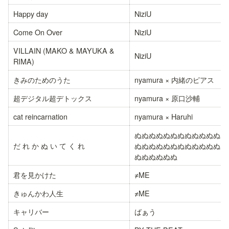
Happy day
NiziU
Come On Over
NiziU
VILLAIN (MAKO & MAYUKA & 
NiziU
RIMA)
きみのためのうた
nyamura × 内緒のピアス
超デジタル超デトックス
nyamura × 原口沙輔
cat reincarnation
nyamura × Haruhi
ぬぬぬぬぬぬぬぬぬぬぬぬぬ
だ れ か ぬ い て く れ
ぬぬぬぬぬぬぬぬぬぬぬぬぬ
ぬぬぬぬぬぬ
君を見かけた
≠ME
きゅんかわ人生
≠ME
キャリバー
ばぁう