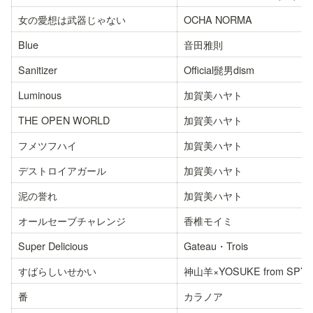
女の愛想は武器じゃない
OCHA NORMA
Blue
音田雅則
Sanitizer
Official髭男dism
Luminous
加賀美ハヤト
THE OPEN WORLD
加賀美ハヤト
フメツフハイ
加賀美ハヤト
デストロイアガール
加賀美ハヤト
泥の誉れ
加賀美ハヤト
オールセーブチャレンジ
香椎モイミ
Super Delicious
Gateau・Trois
すばらしいせかい
神山羊×YOSUKE from SPYA
番
カラノア