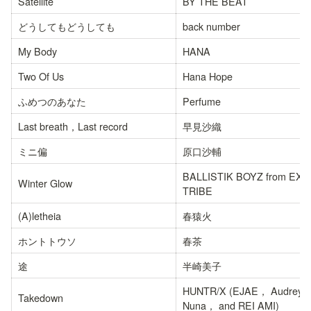
Satellite
BY THE BEAT
どうしてもどうしても
back number
My Body
HANA
Two Of Us
Hana Hope
ふめつのあなた
Perfume
Last breath，Last record
早見沙織
ミニ偏
原口沙輔
BALLISTIK BOYZ from EXIL
Winter Glow
TRIBE
(A)letheia
春猿火
ホントトウソ
春茶
途
半崎美子
HUNTR/X (EJAE， Audrey 
Takedown
Nuna， and REI AMI)