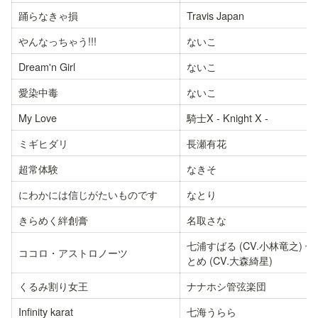
踊らなきゃ損
Travis Japan
やんなっちゃう!!!
ないこ
Dream'n Girl
ないこ
愛染中毒
ないこ
My Love
騎士X - Knight X -
ミギヒダリ
長瀬有花
超常体験
なきそ
にわかには信じがたいものです
なとり
きらめく絆創膏
名取さな
七浦すばる (CV.小林竜之) 
ココロ・アストロノーツ
とめ (CV.大森綺星)
くるみ割り女王
ナナホシ管弦楽団
Infinity karat
七海うらら