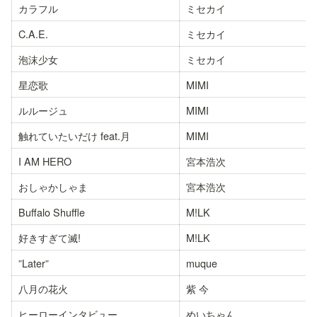
カラフル
ミセカイ
C.A.E.
ミセカイ
泡沫少女
ミセカイ
星恋歌
MIMI
ルルージュ
MIMI
触れていたいだけ feat.月
MIMI
I AM HERO
宮本浩次
おしゃかしゃま
宮本浩次
Buffalo Shuffle
M!LK
好きすぎて滅!
M!LK
”Later”
muque
八月の花火
紫 今
ヒーローインタビュー
めいちゃん