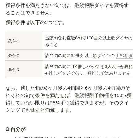
獲得条件を満たさない旬では、継続報酬ダイヤを獲得す
ることはできません。
獲得条件は以下の3つです。
当該旬含む直近6旬で100曲分以上歌ダイヤの 
[
条件1
ること
条件2
該当旬の間に25曲分以上歌ダイヤの 
[FAQ] 
該当旬の間に 1K推しバッジ を3人以上が獲得し
条件3
※ 推しバッジであり、歌推しではありません
なお、逃した旬の3ヶ月後の4旬間と6ヶ月後の4旬間のそ
れぞれの旬で条件を満たせば、継続報酬予約権を100%獲
得していない限りは25%ずつ獲得できますが、そのタイ
ミングでも逃すと消滅します。
Q.自分が