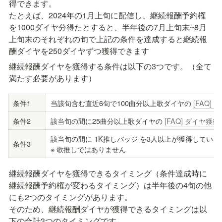
得できます。

たとえば、2024年の1月上旬に配信し、継続報酬予約権
を1000ダイヤ分得たとすると、半年後の
7月上旬末
~8月
上旬末のそれぞれの旬で上記の条件を達成すると継続報
酬ダイヤを250ダイヤずつ獲得できます
継続報酬ダイヤを獲得する条件は以下の3つです。（全て
満たす必要があります）
条件1
当該旬含む直近6旬で100曲分以上歌ダイヤの 
[FAQ]
条件2
該当旬の間に25曲分以上歌ダイヤの 
[FAQ] ダイヤ獲得
該当旬の間に 1K推しバッジ を3人以上が獲得しているこ
条件3
※ 歌推しではありません
継続報酬ダイヤを獲得できるタイミング（条件達成時に
継続報酬予約権が変わるタイミング）は半年後の4旬の他
にも2つのタイミングがあります。

そのため、継続報酬ダイヤが獲得できるタイミングは以
下の合計3つのタイミングです。
