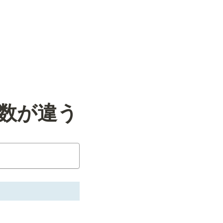
曲数が違う
。