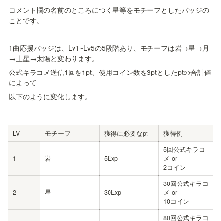
コメント欄の名前のところにつく星等をモチーフとしたバッジの
ことです。
1曲応援バッジは、Lv1~Lv5の5段階あり、モチーフは岩→星→月
→土星→太陽と変わります。
公式キラコメ送信1回を1pt、使用コイン数を3ptとしたptの合計値
によって
以下のように変化します。
LV
モチーフ
獲得に必要なpt
獲得例
5回公式キラコ
1
岩
5Exp
メ or

2コイン 
30回公式キラコ
2
星
30Exp
メ or 

10コイン
80回公式キラコ