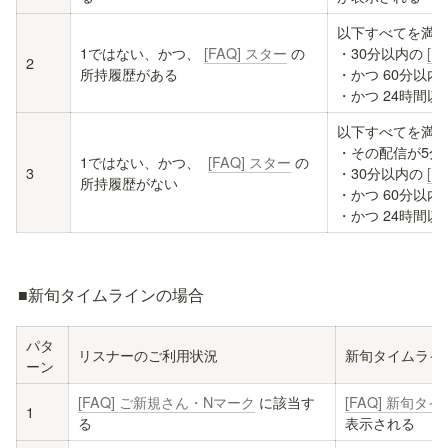
以下すべてを満た
1ではない、かつ、 
[FAQ] スター
 の
・30分以内の 
[F
2
所持履歴がある
・かつ 60分以内の
・かつ 24時間以
以下すべてを満た
・その配信が5分
1ではない、かつ、  
[FAQ] スター
 の
3
・30分以内の 
[F
所持履歴がない
・かつ 60分以内の
・かつ 24時間以
■新旬タイムラインの場合
パタ
リスナーのご利用状況
新旬タイムライ
ーン
[FAQ] ご新規さん・Nマーク
 に該当す
[FAQ] 新旬タ
1
る
表示される