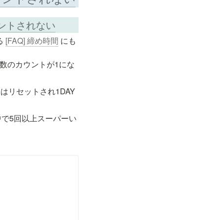
ウントされない
 
[FAQ] 締め時間
 にも
日数のカウントが1にな
はリセットされ1DAY
中で5回以上スーパーい