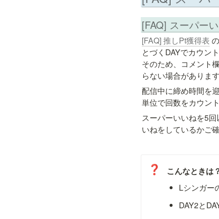
[FAQ] スー
[FAQ] 推しPt獲得表
 
とづくDAYでカウント
そのため、コメント欄
配信中に締め時間を迎
単位で回数をカウン
スーパーいいねを5回
いねをしているかご
❓
こんなときは
Lシンガー
DAY2とD