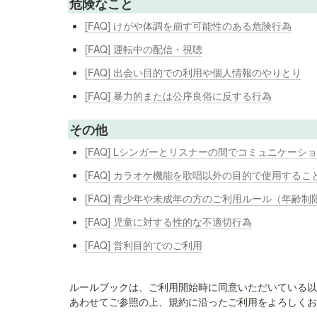
危険なこと
[FAQ] けがや体調を崩す可能性のある危険行為
[FAQ] 運転中の配信・視聴
[FAQ] 出会い目的での利用や個人情報のやりとり
[FAQ] 暴力的または公序良俗に反する行為
その他
[FAQ] Lシンガーとリスナーの間でコミュニケ
[FAQ] カラオケ機能を歌唱以外の目的で使用するこ
[FAQ] 青少年や未成年の方のご利用ルール（年齢制
[FAQ] 児童に対する性的な不適切行為
[FAQ] 営利目的でのご利用
ルールブックは、ご利用開始時に同意いただいている以
あわせてご参照の上、規約に沿ったご利用をよろしくお