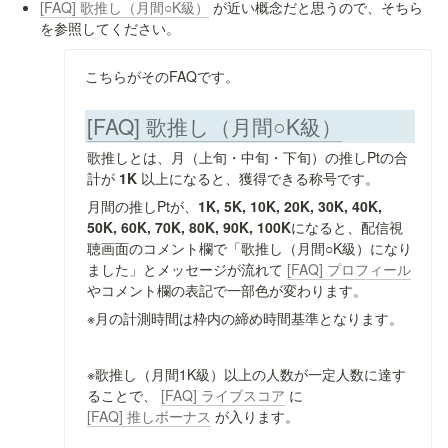
[FAQ] 歌推し（月間○K級）
 が近い概念だと思うので、そちら
を参照してください。
こちらがそのFAQです。
[FAQ] 歌推し（月間○K級）
歌推しとは、月（上旬・中旬・下旬）の推しPtの合
計が 
1K 
以上になると、獲得できる称号です。
月間の推しPtが、
1K, 5K, 10K, 20K, 30K, 40K, 
50K, 60K, 70K, 80K, 90K, 100K
になると、配信視
聴画面のコメント欄で「歌推し（月間○K級）になり
ました」とメッセージが流れて 
[FAQ] プロフィール
やコメント欄の表記で一部色が変わります。
※月の計測時間は枠内の締め時間基準となります。
※
歌推し（月間1K級）以上の人数が一定人数に達す
ることで、 
[FAQ] ライブスコア
 に 
[FAQ] 推しボーナス
 が入ります。