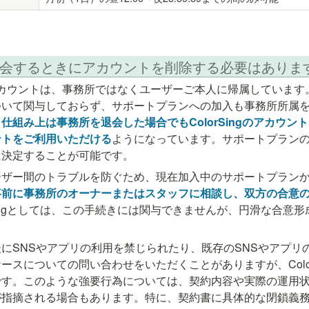
所を退会するときにアカウントを削除する必要はありま
gのアカウントは、事務所ではなくユーザーご本人に帰属しています。また
ついて関与しておらず、サポートプランへの加入も事務所所属
、
仕組み上は事務所を退会した場合でもColorSingのアカウン
ントをご利用いただける
ようになっています。サポートプラン
に決定することが可能です。
ーザー間のトラブルを防ぐため、現在加入中のサポートプラン
事前に事務所のオーナーまたはスタッフに相談し、双方の合意
rSingとしては、この手続きには関与できませんが、円滑な合意
にSNSやアプリの利用を禁じられたり、既存のSNSやアプリ
ースについての問い合わせをいただくことがありますが、Color
です。このような強要行為については、契約内容や実際の運用
が指摘される場合もあります。特に、契約書に具体的な閉鎖義