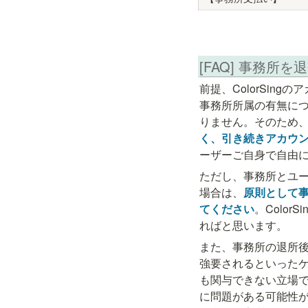
[FAQ] 事務
前提、ColorSin
事務所所属の有無に
りません。そのため
く、引き続きアカウ
ーザーご自身で自由
ただし、事務所とユ
場合は、
原則として
てください
。Colo
ればと思います。
また、事務所の退所後
強要されるといったケ
も関与できない立場
に問題がある可能性