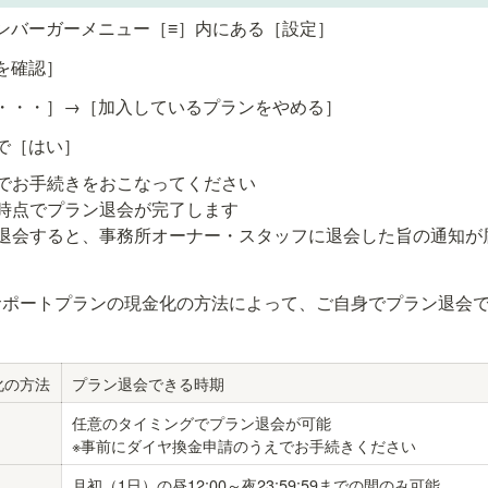
ンバーガーメニュー［≡］内にある［設定］
を確認］
・・・］→［加入しているプランをやめる］
で［はい］
でお手続きをおこなってください

時点でプラン退会が完了します

ら退会すると、事務所オーナー・スタッフに退会した旨の通知が
サポートプランの現金化の方法によって、ご自身でプラン退会
化の方法
プラン退会できる時期
任意のタイミングでプラン退会が可能

※事前にダイヤ換金申請のうえでお手続きください
月初（1日）の昼12:00～夜23:59:59までの間のみ可能