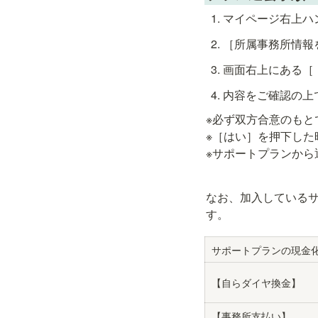
マイページ右上ハ
［所属事務所情報
画面右上にある［
内容をご確認の上
※必ず双方合意のもと
※［はい］を押下した
※サポートプランか
なお、加入している
す。
サポートプランの現金
【自らダイヤ換金】
【事務所支払い】