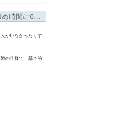
[FAQ] 締め時間の少し前に+1だったと思うのですが、締め時間に0になっていました。ありえますか？
た人がいなかったりす
格戦の仕様で、基本的