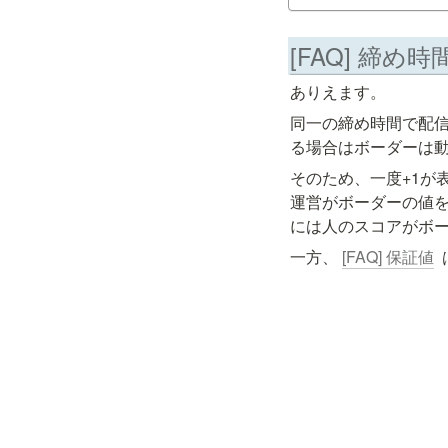
ありえます。
同一の締め時間で配
る場合はボーダーは
そのため、一度+1が
運営がボーダーの値
には人のスコアがボ
一方、 
[FAQ] 保証値