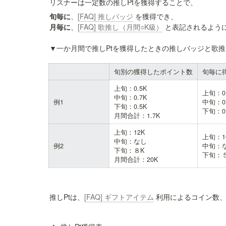
リスナーは一定数の推しPtを獲得することで、
旬毎に
、
[FAQ] 推しバッジ
月毎に
、
[FAQ] 歌推し（月間○K級）
 と表記されるように
▼一か月間で推しPtを獲得したときの推しバッジと歌
旬別の獲得したポイント数
旬毎に
上旬：0.5K

上旬：0
中旬：0.7K

例1
中旬：0
下旬：0.5K

下旬：0
月間合計：
1.7K
上旬：12K

上旬：1
中旬：なし

例2
中旬：な
下旬：８K

下旬：
月間合計：20K
推しPtは、
[FAQ] ギフトアイテム
 利用によるコイン数