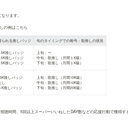
なります。

推しの例はこちら
得られる推しバッジ
旬のタイミングでの称号：歌推しの状況
.5K推しバッジ

上旬：ー

.5K推しバッジ

中旬：歌推し（月間１K級）

.5K推しバッジ
下旬：歌推し（月間１K級）
0K推しバッジ

上旬：歌推し（月間10K級）

し

中旬：歌推し（月間10K級）

５K推しバッジ
下旬：歌推し（月間20K級）
、視聴時間、5回以上スーパーいいねしたDAY数などの応援行動で獲得す