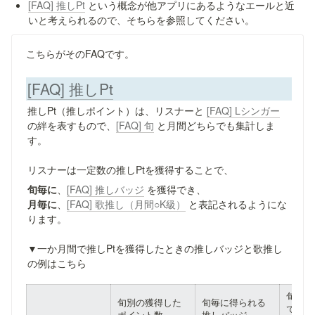
[FAQ] 推しPt
 という概念が他アプリにあるようなエールと近
いと考えられるので、そちらを参照してください。
こちらがそのFAQです。
[FAQ] 推しPt
推しPt（推しポイント）は、リスナーと 
[FAQ] Lシンガー
の絆を表すもので、
[FAQ] 旬
 と月間どちらでも集計しま
す。

リスナーは一定数の推しPtを獲得することで、
旬毎に
、
[FAQ] 推しバッジ
月毎に
、
[FAQ] 歌推し（月間○K級）
 と表記されるようにな
ります。

▼一か月間で推しPtを獲得したときの推しバッジと歌推し
の例はこちら
旬のタ
旬別の獲得した
旬毎に得られる
での称