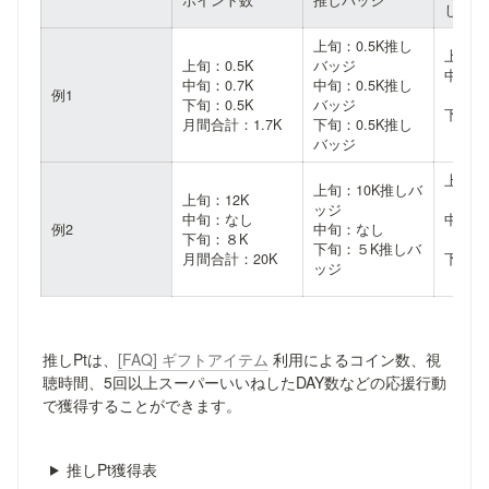
ポイント数
推しバッジ
しの状
上旬：0.5K推し
上旬：
上旬：0.5K

バッジ

中旬：
中旬：0.7K

中旬：0.5K推し
例1
（月間
下旬：0.5K

バッジ

下旬：
月間合計：
1.7K
下旬：0.5K推し
（月間
バッジ
上旬：
上旬：10K推しバ
上旬：12K

（月間1
ッジ

中旬：なし

中旬：
例2
中旬：なし

下旬：８K

（月間1
下旬：５K推しバ
月間合計：20K
下旬：
ッジ
（月間
推しPtは、
[FAQ] ギフトアイテム
 利用によるコイン数、視
聴時間、5回以上スーパーいいねしたDAY数などの応援行動
で獲得することができます。
推しPt獲得表