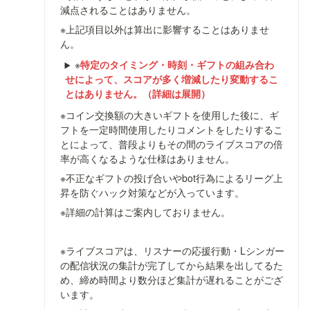
減点されることはありません。
※上記項目以外は算出に影響することはありませ
ん。
※
特定のタイミング・時刻・ギフトの組み合わ
せによって、スコアが多く増減したり変動するこ
とはありません。（詳細は展開）
※コイン交換額の大きいギフトを使用した後に、ギ
フトを一定時間使用したりコメントをしたりするこ
とによって、普段よりもその間のライブスコアの倍
率が高くなるような仕様はありません。
※不正なギフトの投げ合いやbot行為によるリーグ上
昇を防ぐハック対策などが入っています。
※詳細の計算はご案内しておりません
。
※ライブスコアは、リスナーの応援行動・Lシンガー
の配信状況の集計が完了してから結果を出してるた
め、締め時間より
数分ほど
集計が遅れることがござ
います。