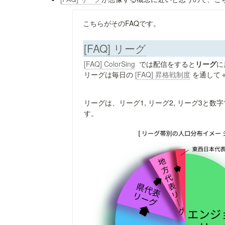
こちらがそのFAQです。
[FAQ] リーグ
[FAQ] ColorSing
では配信をすると
リーグ
に
リーグは毎日の 
[FAQ] 昇格戦制度
 を通して
リーグは、リーグ1, リーグ2, リーグ3
す。