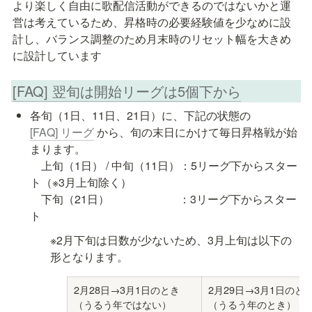
より楽しく自由に歌配信活動ができるのではないかと運
営は考えているため、昇格時の必要経験値を少なめに設
計し、バランス調整のため月末時のリセット幅を大きめ
に設計しています
[FAQ] 翌旬は開始リーグは5個下から
各旬（1日、11日、21日）に、下記の状態の
[FAQ] リーグ
から、旬の末日にかけて毎日昇格戦が始
まります。

　上旬（1日） / 中旬（11日）：5リーグ下からスター
ト（※3月上旬除く）

　下旬（21日）　　　　　　 ：3リーグ下からスター
ト
※2月下旬は日数が少ないため、3月上旬は以下の
形となります。
2月28日→3月1日のとき

2月29日→3月1日のとき
（うるう年ではない）
（うるう年のとき）