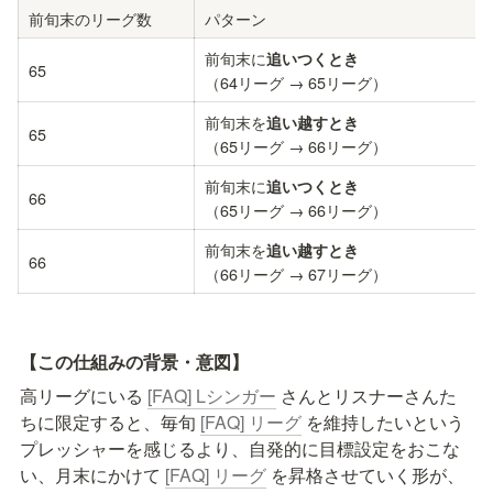
前旬末のリーグ数
パターン
前旬末に
追いつくとき
65
（64リーグ → 65リーグ）
前旬末を
追い越すとき
65
（65リーグ → 66リーグ）
前旬末に
追いつくとき
66
（65リーグ → 66リーグ）
前旬末を
追い越すとき
66
（66リーグ → 67リーグ）
【この仕組みの背景・意図】
高リーグにいる 
[FAQ] Lシンガー
 さんとリスナーさんた
ちに限定すると、毎旬 
[FAQ] リーグ
 を維持したいという
プレッシャーを感じるより、自発的に目標設定をおこな
い、月末にかけて 
[FAQ] リーグ
 を昇格させていく形が、