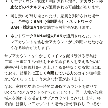
サブアカウント状態と判断された場合、
アカウント停
止などのペナルティ
が適用される可能性があります。
同じ疑いが繰り返されたり、悪質と判断された場合
は、
予告なくBAN（強制退会）・ネットワーク
BAN・端末BAN
を実施する可能性があります。
ネットワークBANや端末BAN
が適用されると、メイ
ンアカウントを含む全アカウントがご利用いただけな
くなる場合があります。
サブアカウントを生かしてコインを配り続ける行為は、
二重・三重に生活保護を不正受給する人を支えるために
税率や社会保険料を引き上げざるを得なくなる状況に似
ており、結果的に
正しく利用している方
のコイン獲得量
が少なくなってしまう大きな弊害があります。
なお、家族や友達に一時的にSNSアカウントを借りて
ColorSingアカウントを作ったとしても、同一人物が複数
端末を操作する場合もサブアカウントとみなします。将
来的には怪しいアカウントの場合は誰が操作しているか