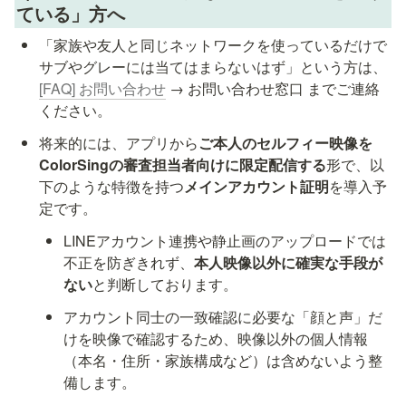
ている」方へ
「家族や友人と同じネットワークを使っているだけで
サブやグレーには当てはまらないはず」という方は、
[FAQ] お問い合わせ
 → お問い合わせ窓口 までご連絡
ください。
将来的には、アプリから
ご本人のセルフィー映像を
ColorSingの審査担当者向けに限定配信する
形で、以
下のような特徴を持つ
メインアカウント証明
を導入予
定です。
LINEアカウント連携や静止画のアップロードでは
不正を防ぎきれず、
本人映像以外に確実な手段が
ない
と判断しております。
アカウント同士の一致確認に必要な「顔と声」だ
けを映像で確認するため、映像以外の個人情報
（本名・住所・家族構成など）は含めないよう整
備します。