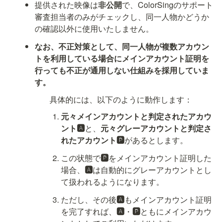
提供された映像は
非公開
で、ColorSingのサポート
審査担当者のみがチェックし、同一人物かどうか
の確認以外に使用いたしません。
なお、不正対策として、同一人物が複数アカウン
トを利用している場合にメインアカウント証明を
行っても不正が通用しない仕組みを採用していま
す。
具体的には、以下のように動作します：
元々メインアカウントと判定されたアカウ
ント🅰️
と、
元々グレーアカウントと判定さ
れたアカウント🅿️
があるとします。
この状態で
🅿️
をメインアカウント証明した
場合、
🅰️
は自動的にグレーアカウントとし
て扱われるようになります。
ただし、その後
🅰️
もメインアカウント証明
を完了すれば、
🅰️
・
🅿️
ともにメインアカウ